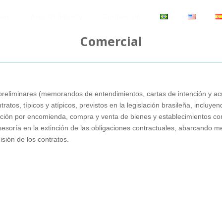
are
Area Of Activity
Contact Us
Comercial
 preliminares (memorandos de entendimientos, cartas de intención y ac
atos, típicos y atípicos, previstos en la legislación brasileña, incluye
ización por encomienda, compra y venta de bienes y establecimientos c
Asesoría en la extinción de las obligaciones contractuales, abarcando m
cisión de los contratos.