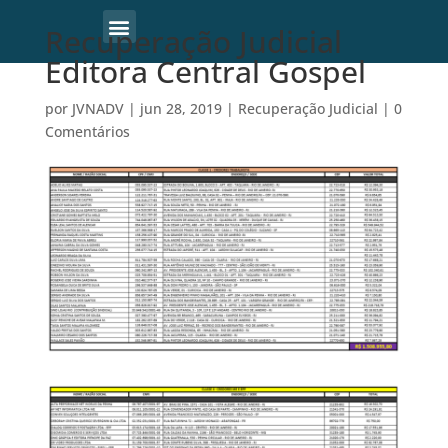
Recuperação Judicial
Editora Central Gospel
por
JVNADV
|
jun 28, 2019
|
Recuperação Judicial
|
0
Comentários